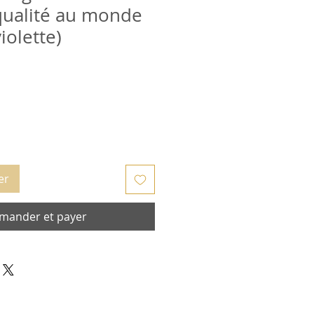
qualité au monde
iolette)
er
ander et payer