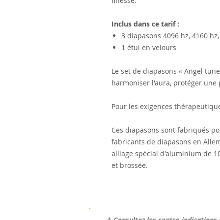
finesse.
Inclus dans ce tarif :
3 diapasons 4096 hz, 4160 hz,
1 étui en velours
Le set de diapasons « Angel tuner
harmoniser l'aura, protéger une
Pour les exigences thérapeutique
Ces diapasons sont fabriqués po
fabricants de diapasons en Allem
alliage spécial d'aluminium de 1
et brossée.
⚠️
Consultez les contre-indications