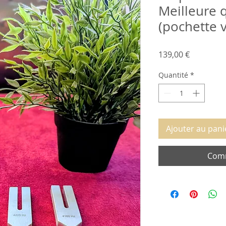
Meilleure 
(pochette v
Prix
139,00 €
Quantité
*
Ajouter au pani
Comm