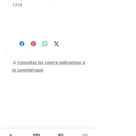
1318
⚠️
Consultez les contre-indications à
la sonothérapie