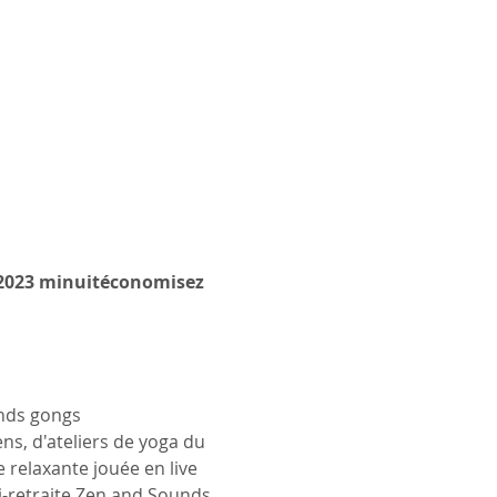
2023 minuit
économisez 
nds gongs 
s, d'ateliers de yoga du 
relaxante jouée en live 
ni-retraite Zen and Sounds 