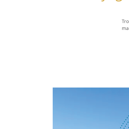
Tro
man