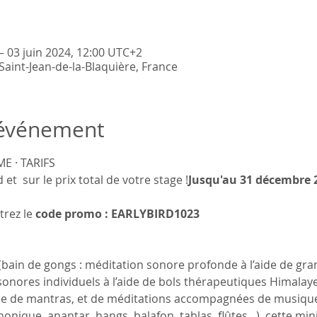
– 03 juin 2024, 12:00 UTC+2
aint-Jean-de-la-Blaquière, France
'événement
E · TARIFS
d et 
 sur le prix total de votre stage !
Jusqu'au 31 décembre 
rez le 
code promo : EARLYBIRD1023
(bain de gongs : méditation sonore profonde à l’aide de gra
nores individuels à l’aide de bols thérapeutiques Himalayen
e de mantras, et de méditations accompagnées de musique 
onique, anantar, hangs, balafon, tablas, flûtes...), cette mi