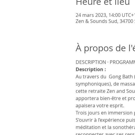
Heure et lieu
24 mars 2023, 14:00 UTC+
Zen & Sounds Sud, 34700 S
À propos de l
DESCRIPTION · PROGRAMM
Description :
Au travers du  Gong Bath 
symphoniques), de massage
cette retraite Zen and So
apportera bien-être et pro
apaisera votre esprit.
Trois jours en immersion 
S’ouvrir à l’expérience p
méditation et la sonothéra
reconnecter avec ses resso