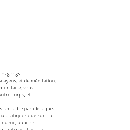
nds gongs 
layens, et de méditation, 
munitaire, vous 
otre corps, et 
s un cadre paradisiaque. 
ux pratiques que sont la 
ondeur, pour se 
 : notre état le plus 