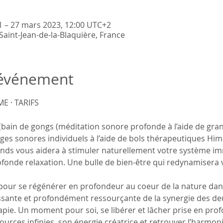
1 – 27 mars 2023, 12:00 UTC+2
aint-Jean-de-la-Blaquière, France
'événement
E · TARIFS
(bain de gongs (méditation sonore profonde à l’aide de gra
s sonores individuels à l’aide de bols thérapeutiques Hima
unds vous aidera à stimuler naturellement votre système im
fonde relaxation. Une bulle de bien-être qui redynamisera v
pour se régénérer en profondeur au coeur de la nature dan
uissante et profondément ressourçante de la synergie des de
pie. Un moment pour soi, se libérer et lâcher prise en prof
urces infinies, son énergie créatrice et retrouver l’harmonie