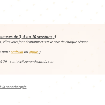
geuses de 3, 5 ou 10 sessions
;)
, elles vous font économiser sur le prix de chaque séance.
e app :
Android
ou
Apple
;)
99 79 -
contact@zenandsounds.com
 à la sonothérapie