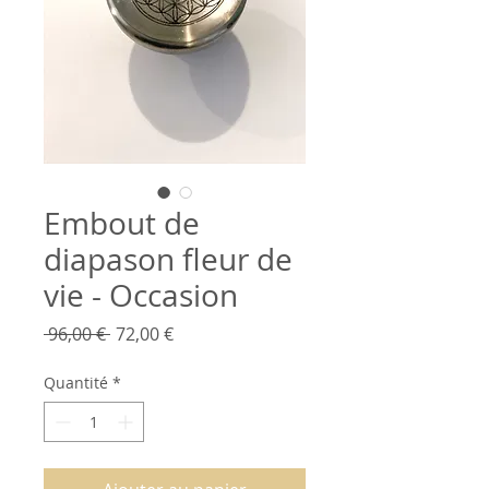
Embout de
diapason fleur de
vie - Occasion
Prix
Prix
 96,00 € 
72,00 €
original
promotionnel
Quantité
*