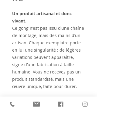
Un produit artisanal et donc
vivant.
Ce gong n’est pas issu d’une chaîne
de montage, mais des mains d’un
artisan. Chaque exemplaire porte
en lui une singularité : de légères
variations peuvent apparaître,
signe d’une fabrication à taille
humaine. Vous ne recevez pas un
produit standardisé, mais une
œuvre unique, faite pour durer.
Vous souhaitez faire une
FORMATION PROFESSIONNELLE À
LA PRATIQUE DES GONGS :
cliquez
ici pour
découvrir notre formation au