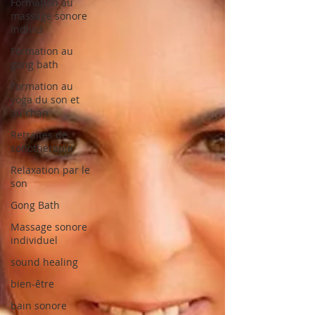
Formation au
massage sonore
individ
Formation au
gong bath
Formation au
yoga du son et
au chan
Retraites de
sonothérapie
Relaxation par le
son
Gong Bath
Massage sonore
individuel
sound healing
bien-être
bain sonore