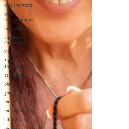
bols chantants
bols
thérapeutiques
bols tibétains
Equilibre
émotionnel
Yin Yang
Equilibre
énergétique
astrologie
planètes
gongs
musique
musicothérapie
lithothérapie
pierres