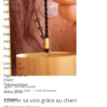
naturelles
sophrologie
reiki
hypnose
yoga
méditation
Energétique
Chakras
Livre sur la
sonothérapie
Yoga du Son et
Chant
Thérapeutique
lâcher prise
sommeil
Zen and Sounds
30 oct. 2023
2 min de lecture