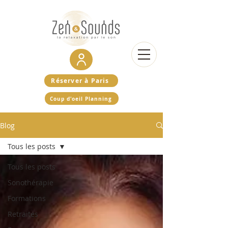
Réserver à Paris
Coup d'oeil Planning
Blog
Tous les posts
Tous les posts
Sonothérapie
Formations
Retraites