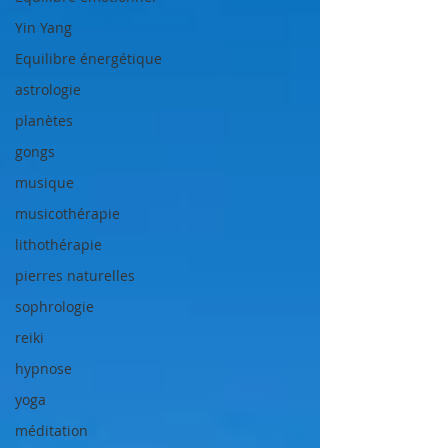
Yin Yang
Equilibre énergétique
astrologie
planètes
gongs
musique
musicothérapie
lithothérapie
pierres naturelles
sophrologie
reiki
hypnose
yoga
méditation