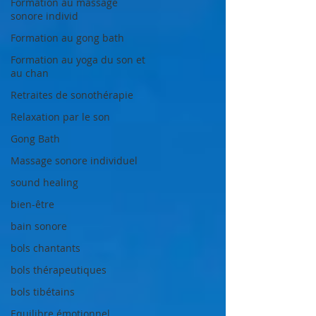
Formation au massage
sonore individ
Formation au gong bath
Formation au yoga du son et
au chan
Retraites de sonothérapie
Relaxation par le son
Gong Bath
Massage sonore individuel
sound healing
bien-être
bain sonore
bols chantants
bols thérapeutiques
bols tibétains
Equilibre émotionnel