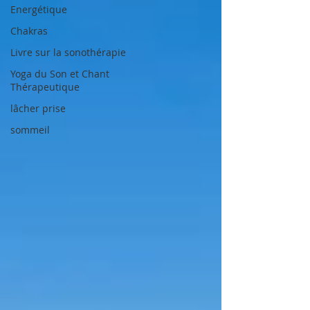
Energétique
Chakras
Livre sur la sonothérapie
Yoga du Son et Chant
Thérapeutique
lâcher prise
sommeil